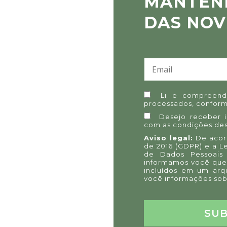
MANTEN
DAS NOV
Li e compreend
processados, conform
Desejo receber 
com as condições des
Aviso legal:
De acord
de 2016 (GDPR) e a L
de Dados Pessoais 
informamos você que
incluídos em um arq
você informações sob