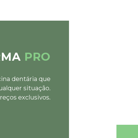
RMA
PRO
cina dentária que
ualquer situação.
reços exclusivos.