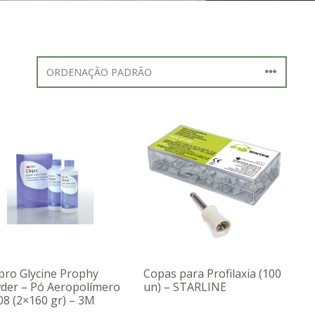
npro Glycine Prophy
Copas para Profilaxia (100
der – Pó Aeropolímero
un) – STARLINE
08 (2×160 gr) – 3M