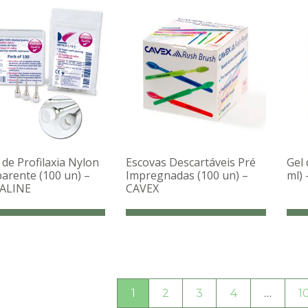
 de Profilaxia Nylon
Escovas Descartáveis Pré
Gel 
arente (100 un) –
Impregnadas (100 un) –
ml)
ALINE
CAVEX
1
2
3
4
…
1