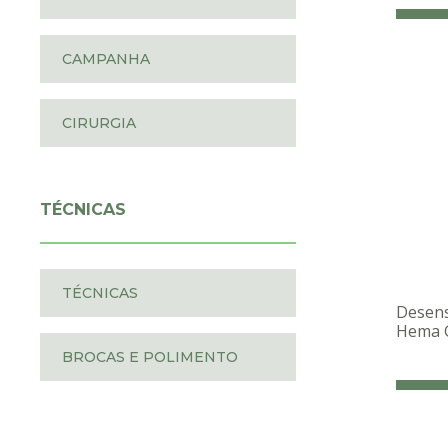
CAMPANHA
CIRURGIA
TÉCNICAS
TÉCNICAS
Desensi
Hema 
BROCAS E POLIMENTO