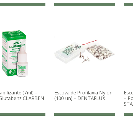
bilizante (7ml) –
Escova de Profilaxia Nylon
Esco
Glutabenz CLARBEN
(100 un) – DENTAFLUX
– P
STA