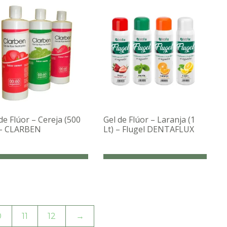
de Flúor – Cereja (500
Gel de Flúor – Laranja (1
 – CLARBEN
Lt) – Flugel DENTAFLUX
0
11
12
→