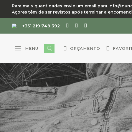
Saltar
Para mais quantidades envie um email para info@nuncif
para
Açores têm de ser revistos após terminar a encomen
o
conteúdo
+351
219 749 392
MENU
ORÇAMENTO
FAVORI