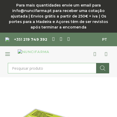
Saltar
Para mais quantidades envie um email para
para
info@nuncifarma.pt para receber uma cotação
o
ajustada | Envios grátis a partir de 250€ + iva | Os
conteúdo
portes para a Madeira e Açores têm de ser revistos
após terminar a encomenda
+351
219 749 392
PT
MENU
Products
search