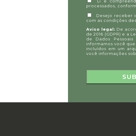
Li e compreend
processados, conform
Desejo receber 
com as condições des
Aviso legal:
De acord
de 2016 (GDPR) e a L
de Dados Pessoais 
informamos você que
incluídos em um arq
você informações sob