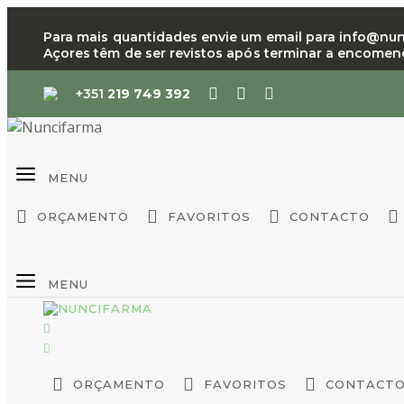
Saltar
para
Para mais quantidades envie um email para info@nunci
Açores têm de ser revistos após terminar a encome
o
conteúdo
+351
219 749 392
MENU
ORÇAMENTO
FAVORITOS
CONTACTO
MENU
ORÇAMENTO
FAVORITOS
CONTACT