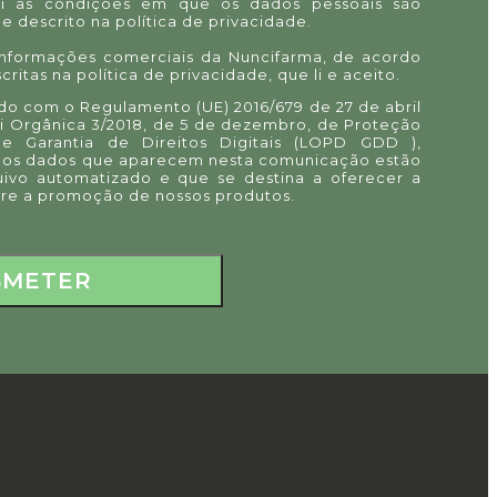
i as condições em que os dados pessoais são
e descrito na
política de privacidade
.
informações comerciais da Nuncifarma, de acordo
critas na
política de privacidade
, que li e aceito.
o com o Regulamento (UE) 2016/679 de 27 de abril
ei Orgânica 3/2018, de 5 de dezembro, de Proteção
e Garantia de Direitos Digitais (LOPD GDD ),
 os dados que aparecem nesta comunicação estão
uivo automatizado e que se destina a oferecer a
re a promoção de nossos produtos.