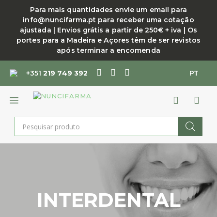
Saltar
Para mais quantidades envie um email para
para
info@nuncifarma.pt para receber uma cotação
o
ajustada | Envios grátis a partir de 250€ + iva | Os
conteúdo
portes para a Madeira e Açores têm de ser revistos
após terminar a encomenda
+351
219 749 392
PT
MENU
Products
search
INTERDENTAL