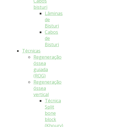
Cabos
bisturi
Lâminas
de
Bisturi
Cabos
de
Bisturi
Técnicas
Regeneração
óssea
guiada
(ROG)
Regeneração
óssea
vertical
Técnica
Split
bone
block
(Khoury)