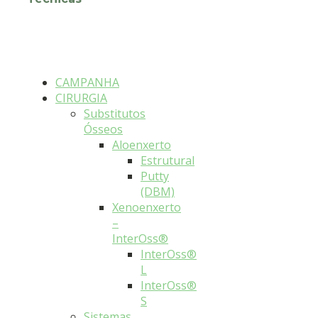
CAMPANHA
CIRURGIA
Substitutos
Ósseos
Aloenxerto
Estrutural
Putty
(DBM)
Xenoenxerto
–
InterOss®
InterOss®
L
InterOss®
S
Sistemas