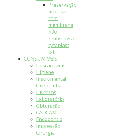
Preservação
alveolar
com
membrana
não
reabsorvivel
cytoplast
txt
CONSUMÍVEIS
Descartáveis
Higiene
Instrumental
Ortodontia
Diversos
Laboratório
Obturação
CADCAM
Endodontia
Impressão
Cirurgia