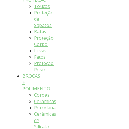
PROTEÇÃO
Toucas
Proteção
de
Sapatos
Batas
Proteção
Corpo
Luvas
Fatos
Proteção
Rosto
BROCAS
E
POLIMENTO
Coroas
Cerâmicas
Porcelana
Cerâmicas
de
Silicato