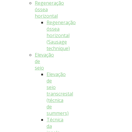
Regeneração
óssea
horizontal
Regeneração
óssea
horizontal
(Sausage
technique)
Elevação
de
seio
Elevação
de
seio
transcrestal
(técnica
de
summers)
Técnica
da