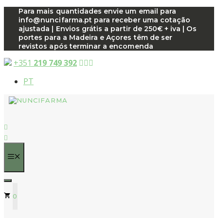
Saltar
Para mais quantidades envie um email para
info@nuncifarma.pt para receber uma cotação
para
ajustada | Envios grátis a partir de 250€ + iva | Os
o
portes para a Madeira e Açores têm de ser
conteúdo
revistos após terminar a encomenda
+351
219 749 392
PT
MENU
0