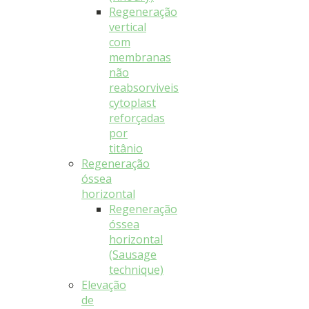
Regeneração
vertical
com
membranas
não
reabsorviveis
cytoplast
reforçadas
por
titânio
Regeneração
óssea
horizontal
Regeneração
óssea
horizontal
(Sausage
technique)
Elevação
de