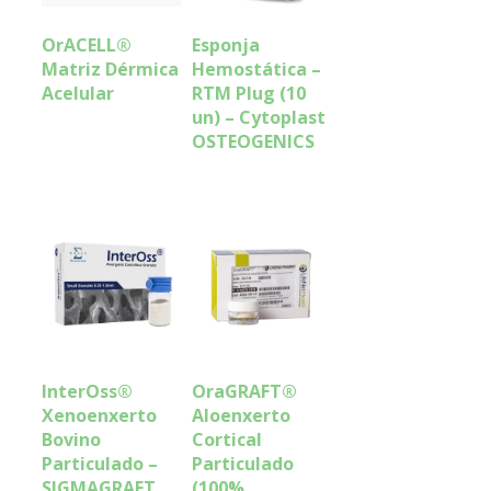
OrACELL®
Esponja
Matriz Dérmica
Hemostática –
Acelular
RTM Plug (10
un) – Cytoplast
OSTEOGENICS
InterOss®
OraGRAFT®
Xenoenxerto
Aloenxerto
Bovino
Cortical
Particulado –
Particulado
SIGMAGRAFT
(100%