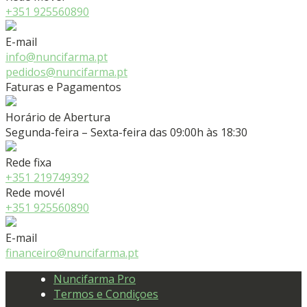
+351 925560890
E-mail
info@nuncifarma.pt
pedidos@nuncifarma.pt
Faturas e Pagamentos
Horário de Abertura
Segunda-feira – Sexta-feira das 09:00h às 18:30
Rede fixa
+351 219749392
Rede movél
+351 925560890
E-mail
financeiro@nuncifarma.pt
Nuncifarma Pro
Termos e Condiçoes