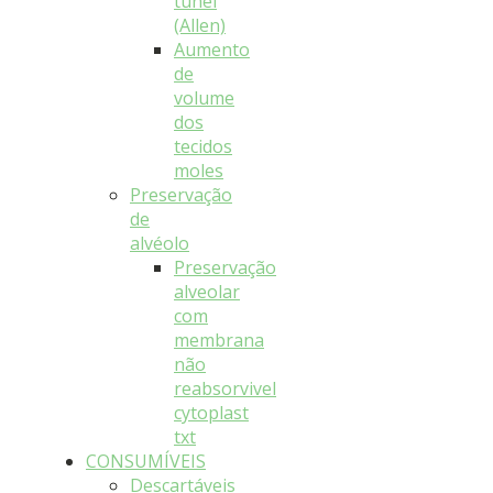
túnel
(Allen)
Aumento
de
volume
dos
tecidos
moles
Preservação
de
alvéolo
Preservação
alveolar
com
membrana
não
reabsorvivel
cytoplast
txt
CONSUMÍVEIS
Descartáveis