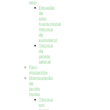
seio
Elevação
de
seio
transcrestal
(técnica
de
summers)
Técnica
da
janela
lateral
Peri-
implantite
Manipulação
de
tecido
moles
Técnica
em