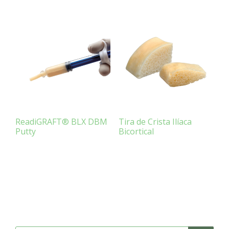
ReadiGRAFT® BLX DBM
Tira de Crista Ilíaca
Putty
Bicortical