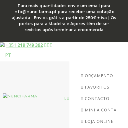
Saltar
Para mais quantidades envie um email para
para
info@nuncifarma.pt para receber uma cotação
o
ajustada | Envios grátis a partir de 250€ + iva | Os
conteúdo
portes para a Madeira e Açores têm de ser
revistos após terminar a encomenda
+351
219 749 392
PT
ORÇAMENTO
FAVORITOS
CONTACTO
MINHA CONTA
LOJA ONLINE