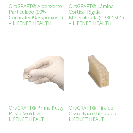
OraGRAFT® Aloenxerto
OraGRAFT® Lâmina
Particulado (50%
Cortical Rígida
Cortical/50% Esponjoso)
Mineralizada (CP301501)
– LIFENET HEALTH
– LIFENET HEALTH
OraGRAFT® Prime Putty
OraGRAFT® Tira de
Pasta Moldável –
Osso Ilíaco Hidratado –
LIFENET HEALTH
LIFENET HEALTH