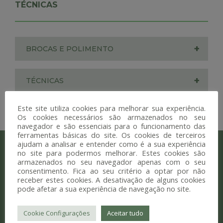
TÉCNICAS
+
BROCAS E POLIMENTO
+
TÉCNICAS
Este site utiliza cookies para melhorar sua experiência.
Os cookies necessários são armazenados no seu
navegador e são essenciais para o funcionamento das
ferramentas básicas do site. Os cookies de terceiros
ajudam a analisar e entender como é a sua experiência
NUNCIFARMA
PRO
no site para podermos melhorar. Estes cookies são
armazenados no seu navegador apenas com o seu
consentimento. Fica ao seu critério a optar por não
receber estes cookies. A desativação de alguns cookies
pode afetar a sua experiência de navegação no site.
Para os profissionais da área de
medicina dentária que precisam de
Cookie Configurações
Aceitar tudo
estar prontos para qualquer situação.