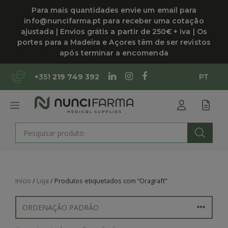
Saltar
Para mais quantidades envie um email para
para
info@nuncifarma.pt para receber uma cotação
o
ajustada | Envios grátis a partir de 250€ + iva | Os
conteúdo
portes para a Madeira e Açores têm de ser revistos
após terminar a encomenda
+351
219 749 392
PT
MENU
Products
search
Início
/
Loja
/ Produtos etiquetados com “Oragraft”