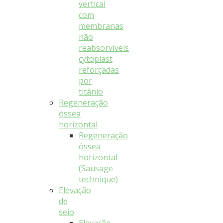
vertical
com
membranas
não
reabsorviveis
cytoplast
reforçadas
por
titânio
Regeneração
óssea
horizontal
Regeneração
óssea
horizontal
(Sausage
technique)
Elevação
de
seio