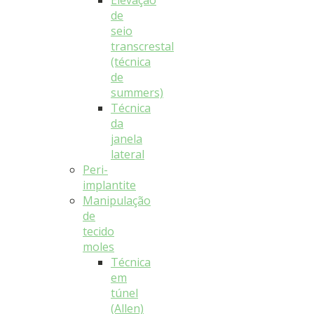
Elevação
de
seio
transcrestal
(técnica
de
summers)
Técnica
da
janela
lateral
Peri-
implantite
Manipulação
de
tecido
moles
Técnica
em
túnel
(Allen)