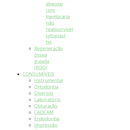
alveolar
com
membrana
não
reabsorvivel
cytoplast
txt
Regeneração
óssea
guiada
(ROG)
CONSUMÍVEIS
Instrumental
Ortodontia
Diversos
Laboratório
Obturação
CADCAM
Endodontia
Impressão