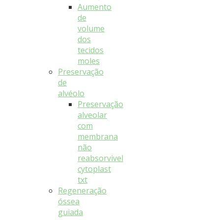
Aumento
de
volume
dos
tecidos
moles
Preservação
de
alvéolo
Preservação
alveolar
com
membrana
não
reabsorvivel
cytoplast
txt
Regeneração
óssea
guiada