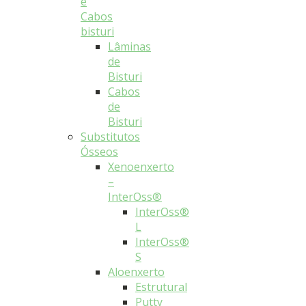
e
Cabos
bisturi
Lâminas
de
Bisturi
Cabos
de
Bisturi
Substitutos
Ósseos
Xenoenxerto
–
InterOss®
InterOss®
L
InterOss®
S
Aloenxerto
Estrutural
Putty