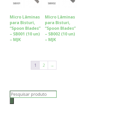
Micro Lâminas
Micro Lâminas
para Bisturi,
para Bisturi,
“Spoon Blades”
“Spoon Blades”
– SB001 (10 un)
– SB002 (10 un)
– MJK
– MJK
1
2
→
Products
search