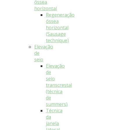
óssea
horizontal
Regeneração
óssea
horizontal
(Sausage
technique)
Elevação
de
seio
Elevação
de
seio
transcrestal
(técnica
de
summers)
Técnica
da
janela
lateral