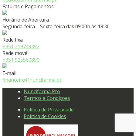
Faturas e Pagamentos
Horário de Abertura
Segunda-feira – Sexta-feira das 09:00h às 18:30
Rede fixa
+351 219749392
Rede movél
+351 925560890
E-mail
financeiro@nuncifarma.pt
Nuncifarma Pro
Termos e Condiçoes
Política de Privacidade
Política de Cookies