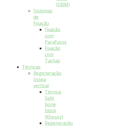
(DBM)
Sistemas
de
Fixação
Fixação
com
Parafusos
Fixação
com
Tachas
Técnicas
Regeneração
óssea
vertical
Técnica
Split
bone
block
(Khoury)
Regeneração