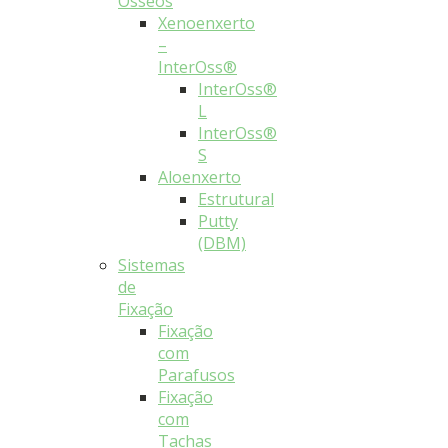
Ósseos
Xenoenxerto
–
InterOss®
InterOss®
L
InterOss®
S
Aloenxerto
Estrutural
Putty
(DBM)
Sistemas
de
Fixação
Fixação
com
Parafusos
Fixação
com
Tachas