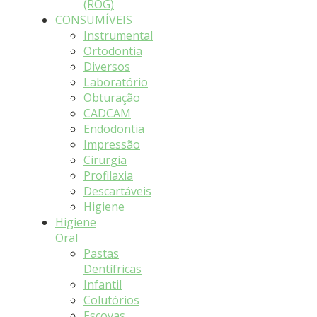
(ROG)
CONSUMÍVEIS
Instrumental
Ortodontia
Diversos
Laboratório
Obturação
CADCAM
Endodontia
Impressão
Cirurgia
Profilaxia
Descartáveis
Higiene
Higiene
Oral
Pastas
Dentífricas
Infantil
Colutórios
Escovas