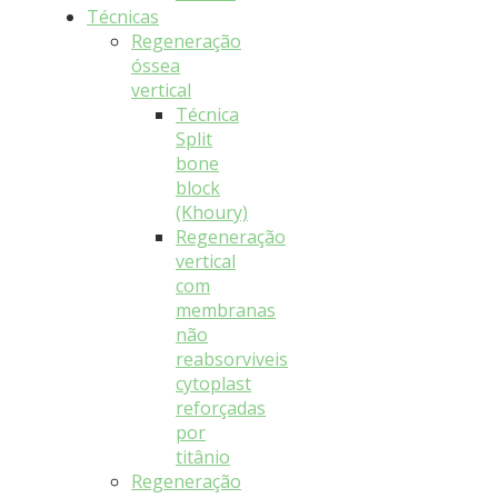
Técnicas
Regeneração
óssea
vertical
Técnica
Split
bone
block
(Khoury)
Regeneração
vertical
com
membranas
não
reabsorviveis
cytoplast
reforçadas
por
titânio
Regeneração