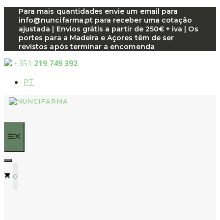
Saltar
Para mais quantidades envie um email para
info@nuncifarma.pt para receber uma cotação
para
ajustada | Envios grátis a partir de 250€ + iva | Os
o
portes para a Madeira e Açores têm de ser
conteúdo
revistos após terminar a encomenda
+351
219 749 392
PT
MENU
0