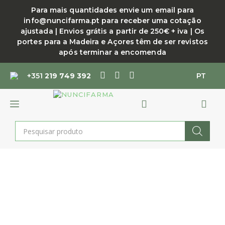
Saltar
Para mais quantidades envie um email para
para
info@nuncifarma.pt para receber uma cotação
o
ajustada | Envios grátis a partir de 250€ + iva | Os
conteúdo
portes para a Madeira e Açores têm de ser revistos
após terminar a encomenda
+351
219 749 392
PT
MENU
Products
search