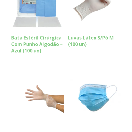
Bata Estéril Cirúrgica
Luvas Látex S/Pó M
Com Punho Algodão –
(100 un)
Azul (100 un)