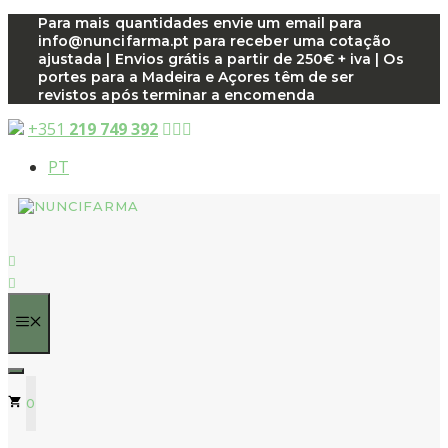
Saltar
Para mais quantidades envie um email para
info@nuncifarma.pt para receber uma cotação
para
ajustada | Envios grátis a partir de 250€ + iva | Os
o
portes para a Madeira e Açores têm de ser
conteúdo
revistos após terminar a encomenda
+351
219 749 392
PT
MENU
0