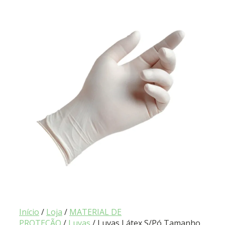
Início
/
Loja
/
MATERIAL DE
PROTEÇÃO
/
Luvas
/ Luvas Látex S/Pó Tamanho