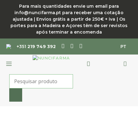
Saltar
Para mais quantidades envie um email para
para
info@nuncifarma.pt para receber uma cotação
o
ajustada | Envios grátis a partir de 250€ + iva | Os
conteúdo
portes para a Madeira e Açores têm de ser revistos
após terminar a encomenda
+351
219 749 392
PT
MENU
Products
search