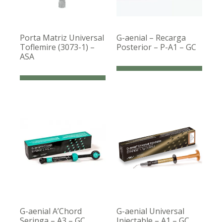
Porta Matriz Universal
G-aenial – Recarga
Toflemire (3073-1) –
Posterior – P-A1 – GC
ASA
G-aenial A’Chord
G-aenial Universal
Seringa – A3 – GC
Injectable – A1 – GC