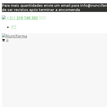
Saltar
Para mais quantidades envie um email para info@nuncifarma
de ser revistos após terminar a encomenda
para
o
+351
219 749 392
conteúdo
PT
0