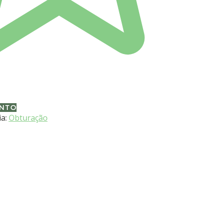
ENTO
ia:
Obturação