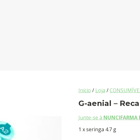
Início
/
Loja
/
CONSUMÍVE
G-aenial – Reca
Junte-se à
NUNCIFARMA 
1 x seringa 4.7 g