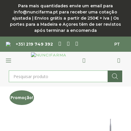
Saltar
Para mais quantidades envie um email para
para
info@nuncifarma.pt para receber uma cotação
o
ajustada | Envios grátis a partir de 250€ + iva | Os
conteúdo
portes para a Madeira e Açores têm de ser revistos
após terminar a encomenda
+351
219 749 392
PT
MENU
Products
search
Promoção!