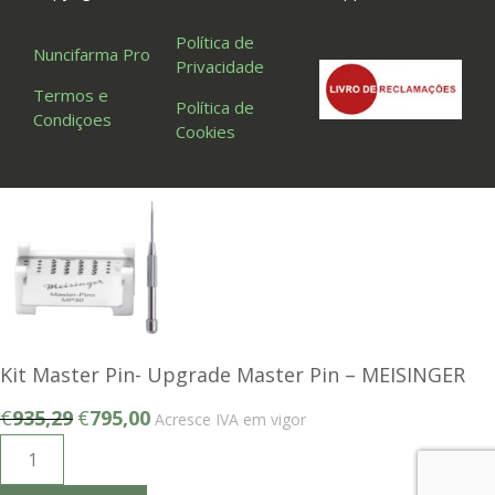
Política de
Nuncifarma Pro
Privacidade
Termos e
Política de
Condiçoes
Cookies
Kit Master Pin- Upgrade Master Pin – MEISINGER
O
O
€
935,29
€
795,00
Acresce IVA em vigor
preço
preço
Quantidade
original
atual
de
era:
é: