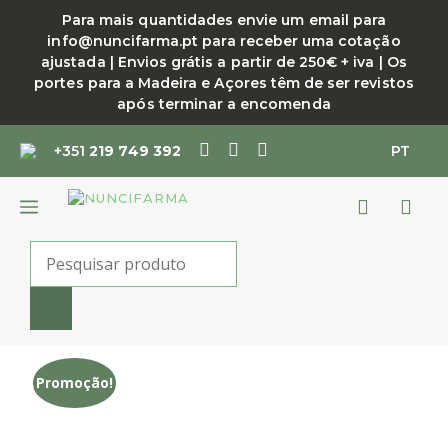
Saltar
Para mais quantidades envie um email para
para
info@nuncifarma.pt para receber uma cotação
o
ajustada | Envios grátis a partir de 250€ + iva | Os
conteúdo
portes para a Madeira e Açores têm de ser revistos
após terminar a encomenda
+351
219 749 392
PT
MENU
Products
search
Promoção!