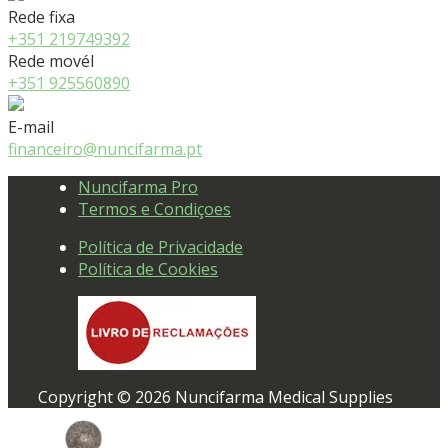
Rede fixa
+351 219749392
Rede movél
+351 925560890
E-mail
financeiro@nuncifarma.pt
Nuncifarma Pro
Termos e Condiçoes
Política de Privacidade
Política de Cookies
Copyright © 2026 Nuncifarma Medical Supplies