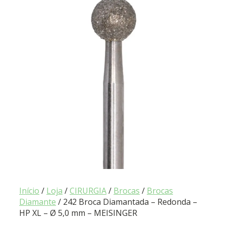
Início
/
Loja
/
CIRURGIA
/
Brocas
/
Brocas
Diamante
/ 242 Broca Diamantada – Redonda –
HP XL – Ø 5,0 mm – MEISINGER