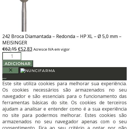
242 Broca Diamantada – Redonda – HP XL – Ø 5,0 mm –
MEISINGER
O
O
€
62,15
€
52,83
Acresce IVA em vigor
Quantidade
preço
preço
de
original
atual
ADICIONAR
242
era:
é:
Broca
€62,15.
€52,83.
FECHAR
Diamantada
Este site utiliza cookies para melhorar sua experiência.
-
Os cookies necessários são armazenados no seu
Redonda
navegador e são essenciais para o funcionamento das
-
ferramentas básicas do site. Os cookies de terceiros
HP
ajudam a analisar e entender como é a sua experiência
XL
no site para podermos melhorar. Estes cookies são
-
armazenados no seu navegador apenas com o seu
Ø
consentimento. Fica ao seu critério a optar por não