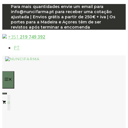
Saltar
Para mais quantidades envie um email para
info@nuncifarma.pt para receber uma cotação
para
ajustada | Envios grátis a partir de 250€ + iva | Os
o
portes para a Madeira e Açores têm de ser
conteúdo
revistos após terminar a encomenda
+351
219 749 392
PT
MENU
0