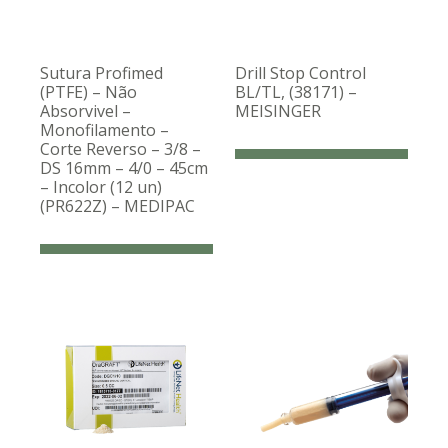
Sutura Profimed
Drill Stop Control
(PTFE) – Não
BL/TL, (38171) –
Absorvivel –
MEISINGER
Monofilamento –
Corte Reverso – 3/8 –
DS 16mm – 4/0 – 45cm
– Incolor (12 un)
(PR622Z) – MEDIPAC