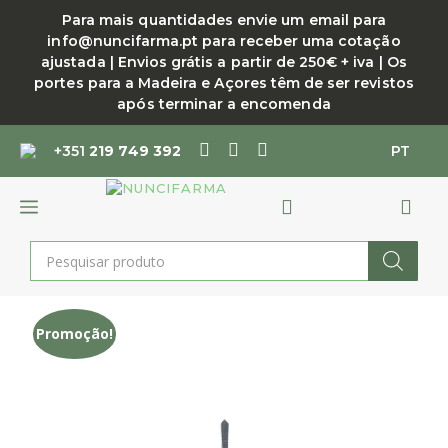
Saltar
Para mais quantidades envie um email para
para
info@nuncifarma.pt para receber uma cotação
o
ajustada | Envios grátis a partir de 250€ + iva | Os
conteúdo
portes para a Madeira e Açores têm de ser revistos
após terminar a encomenda
+351
219 749 392
PT
MENU
Products
search
Promoção!