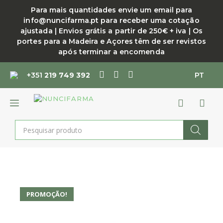
Saltar
Para mais quantidades envie um email para
para
info@nuncifarma.pt para receber uma cotação
o
ajustada | Envios grátis a partir de 250€ + iva | Os
conteúdo
portes para a Madeira e Açores têm de ser revistos
após terminar a encomenda
+351
219 749 392
PT
MENU
Products
search
PROMOÇÃO!