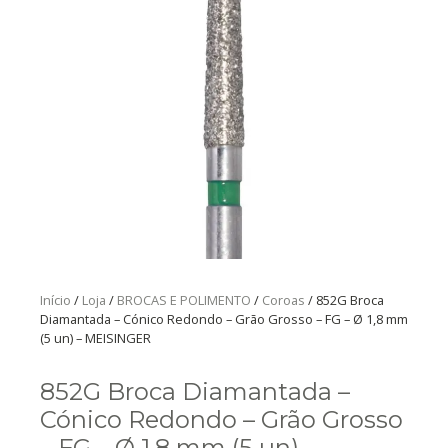
Início
/
Loja
/
BROCAS E POLIMENTO
/
Coroas
/ 852G Broca
Diamantada – Cónico Redondo – Grão Grosso – FG – Ø 1,8 mm
(5 un) – MEISINGER
852G Broca Diamantada –
Cónico Redondo – Grão Grosso
– FG – Ø 1,8 mm (5 un) –