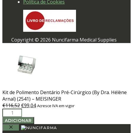
Política de Cookies
Copyright © 2026 Nuncifarma Medical Supplies
Kit de Polimento Dentário Pré-Cirúrgico (By Dra. Hélène
Arnal) (2541) – MEISINGER
O
O
€
116,52
€
99,04
Acresce IVA em vigor
Quantidade
preço
preço
de
original
atual
ADICIONAR
Kit
era:
é:
de
€116,52.
€99,04.
FECHAR