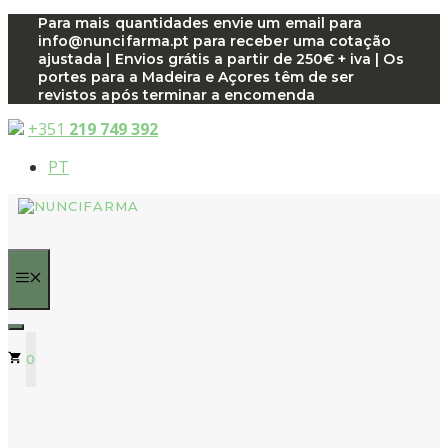
Saltar
Para mais quantidades envie um email para
info@nuncifarma.pt para receber uma cotação
para
ajustada | Envios grátis a partir de 250€ + iva | Os
o
portes para a Madeira e Açores têm de ser
conteúdo
revistos após terminar a encomenda
+351
219 749 392
PT
MENU
0