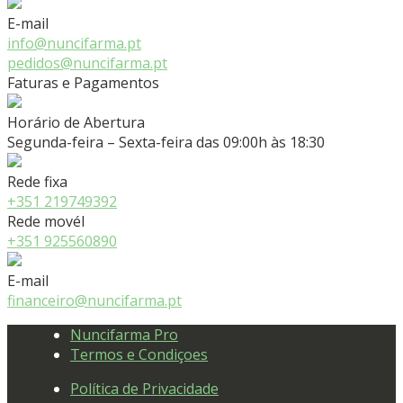
E-mail
info@nuncifarma.pt
pedidos@nuncifarma.pt
Faturas e Pagamentos
Horário de Abertura
Segunda-feira – Sexta-feira das 09:00h às 18:30
Rede fixa
+351 219749392
Rede movél
+351 925560890
E-mail
financeiro@nuncifarma.pt
Nuncifarma Pro
Termos e Condiçoes
Política de Privacidade