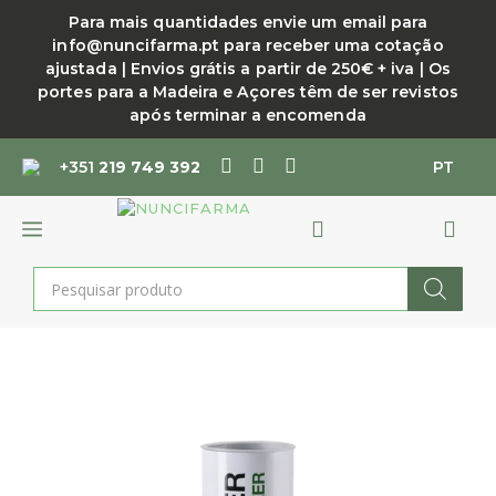
Saltar
Para mais quantidades envie um email para
para
info@nuncifarma.pt para receber uma cotação
o
ajustada | Envios grátis a partir de 250€ + iva | Os
conteúdo
portes para a Madeira e Açores têm de ser revistos
após terminar a encomenda
+351
219 749 392
PT
MENU
Products
search