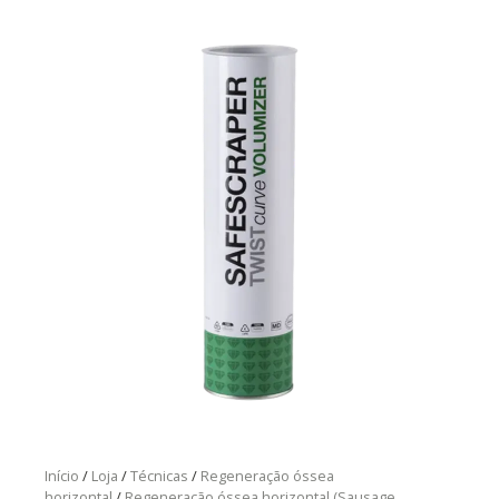
Início
/
Loja
/
Técnicas
/
Regeneração óssea
horizontal
/
Regeneração óssea horizontal (Sausage