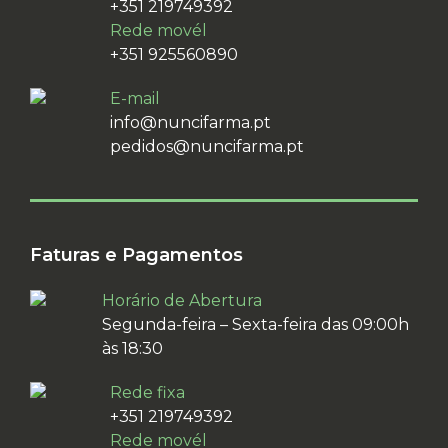
+351 219749392
Rede movél
+351 925560890
E-mail
info@nuncifarma.pt
pedidos@nuncifarma.pt
Faturas e Pagamentos
Horário de Abertura
Segunda-feira – Sexta-feira das 09:00h
às 18:30
Rede fixa
+351 219749392
Rede movél