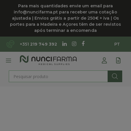
Saltar
Para mais quantidades envie um email para
para
info@nuncifarma.pt para receber uma cotação
o
ajustada | Envios grátis a partir de 250€ + iva | Os
conteúdo
portes para a Madeira e Açores têm de ser revistos
após terminar a encomenda
+351
219 749 392
PT
MENU
Products
search