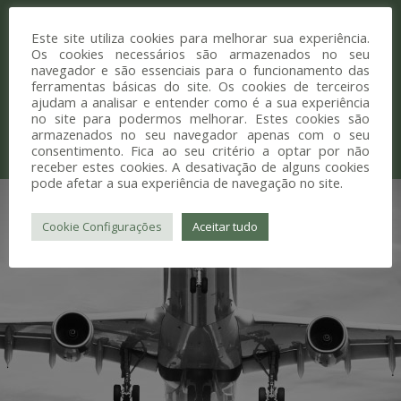
Para os profissionais da área de
Este site utiliza cookies para melhorar sua experiência.
Os cookies necessários são armazenados no seu
medicina dentária que precisam de
navegador e são essenciais para o funcionamento das
estar prontos para qualquer situação.
ferramentas básicas do site. Os cookies de terceiros
ajudam a analisar e entender como é a sua experiência
Acesso a marcas, produtos e preços
no site para podermos melhorar. Estes cookies são
armazenados no seu navegador apenas com o seu
exclusivos.
consentimento. Fica ao seu critério a optar por não
receber estes cookies. A desativação de alguns cookies
pode afetar a sua experiência de navegação no site.
Cookie Configurações
Aceitar tudo