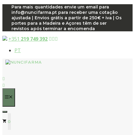
Saltar
Para mais quantidades envie um email para
info@nuncifarma.pt para receber uma cotação
para
ajustada | Envios grátis a partir de 250€ + iva | Os
o
portes para a Madeira e Açores têm de ser
conteúdo
revistos após terminar a encomenda
+351
219 749 392
PT
MENU
0