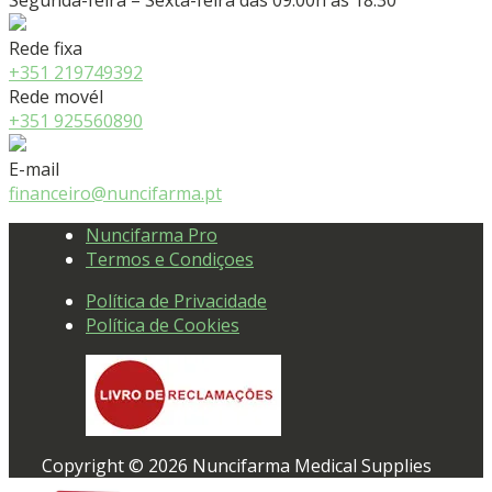
Segunda-feira – Sexta-feira das 09:00h às 18:30
Rede fixa
+351 219749392
Rede movél
+351 925560890
E-mail
financeiro@nuncifarma.pt
Nuncifarma Pro
Termos e Condiçoes
Política de Privacidade
Política de Cookies
Copyright © 2026 Nuncifarma Medical Supplies