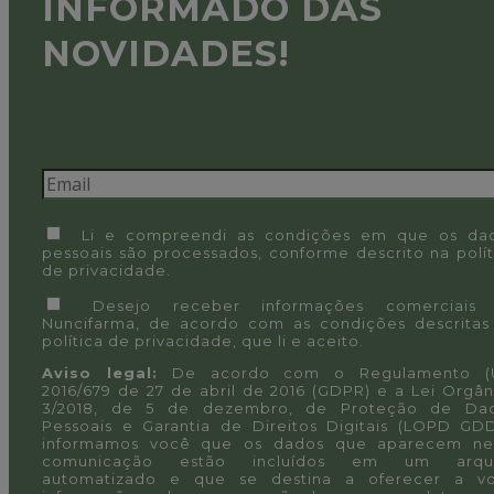
INFORMADO DAS
NOVIDADES!
Li e compreendi as condições em que os da
pessoais são processados, conforme descrito na
polí
de privacidade
.
Desejo receber informações comerciais
Nuncifarma, de acordo com as condições descritas
política de privacidade
, que li e aceito.
Aviso legal:
De acordo com o Regulamento (
2016/679 de 27 de abril de 2016 (GDPR) e a Lei Orgân
3/2018, de 5 de dezembro, de Proteção de Da
Pessoais e Garantia de Direitos Digitais (LOPD GDD
informamos você que os dados que aparecem ne
comunicação estão incluídos em um arqu
automatizado e que se destina a oferecer a v