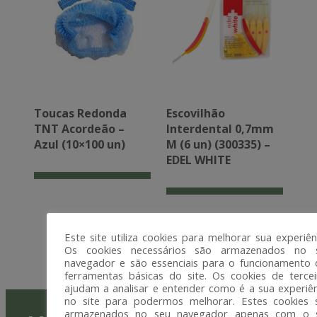
Toucas Redonda
Escovilhão
TNT Acordeão –
Interdental 0,7mm
Azul (10×100 un)
M (6 un) (300335) –
EDEL WHITE
Este site utiliza cookies para melhorar sua experiên
Os cookies necessários são armazenados no 
navegador e são essenciais para o funcionamento 
ferramentas básicas do site. Os cookies de tercei
ajudam a analisar e entender como é a sua experiên
no site para podermos melhorar. Estes cookies 
armazenados no seu navegador apenas com o 