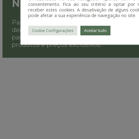
NUNCIFARMA
PRO
consentimento. Fica ao seu critério a optar por 
receber estes cookies. A desativação de alguns cook
pode afetar a sua experiência de navegação no site.
Para os profissionais da área de medicina
dentária que precisam de estar prontos
Cookie Configurações
Aceitar tudo
para qualquer situação. Acesso a marcas,
produtos e preços exclusivos.