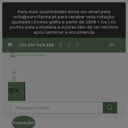
Saltar
para
Para mais quantidades envie um email para
info@nuncifarma.pt para receber uma cotação
o
ajustada | Envios grátis a partir de 250€ + iva | Os
conteúdo
portes para a Madeira e Açores têm de ser revistos
após terminar a encomenda
+351
219 749 392
PT
MENU
Products
search
Promoção!