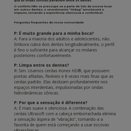
que as ondas sonoras penetrem entre os dentes.
O conforto:
Não se preocupe se a parte de trás da escova tocar
em outros dentes; o revestimento “Airbag” amortecerá o
impacto, tornando a experiência silenciosa e confortável.
Perguntas frequentes da nossa comunidade
P: É muito grande para a minha boca?
A: Para a maioria dos adultos e adolescentes, não.
Embora cubra dois dentes longitudinalmente, o perfil
é fino o suficiente para alcançar os molares
posteriores confortavelmente.
P: Limpa entre os dentes?
R: Sim. Usamos cerdas Konex HD®, que possuem
pontas afiladas, flexíveis e 8 vezes mais finas que as
cerdas padrão. Elas deslizam profundamente nos
espaços interdentais, impulsionadas por ondas
hidrodinâmicas sônicas.
P: Por que a sensação é diferente?
A: É mais suave e silenciosa. A combinação das
cerdas Ultrasoft com a cabeça emborrachada elimina
a sensação áspera de “vibração”, tornando-a a
favorita de quem está começando a usar escovas
ultrassônicas.