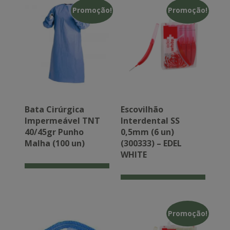
Promoção!
Promoção!
Bata Cirúrgica
Escovilhão
Impermeável TNT
Interdental SS
40/45gr Punho
0,5mm (6 un)
Malha (100 un)
(300333) – EDEL
WHITE
Promoção!