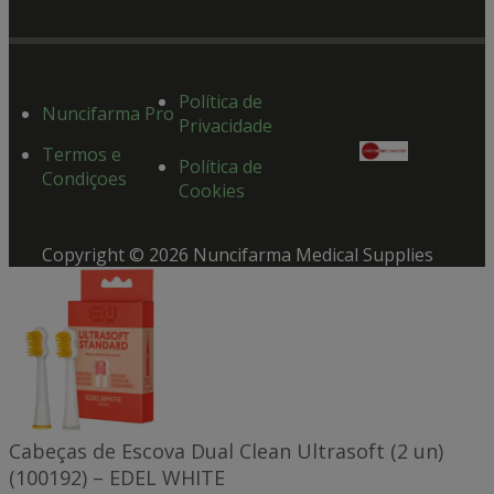
Política de
Nuncifarma Pro
Privacidade
Termos e
Política de
Condiçoes
Cookies
Copyright © 2026 Nuncifarma Medical Supplies
Cabeças de Escova Dual Clean Ultrasoft (2 un)
(100192) – EDEL WHITE