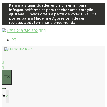
Saltar
Para mais quantidades envie um email para
info@nuncifarma.pt para receber uma cotação
para
ajustada | Envios grátis a partir de 250€ + iva | Os
o
portes para a Madeira e Açores têm de ser
conteúdo
revistos após terminar a encomenda
+351
219 749 392
PT
MENU
0