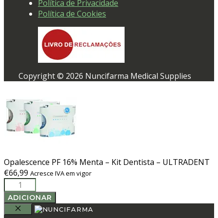
Política de Privacidade
Política de Cookies
Copyright © 2026 Nuncifarma Medical Supplies
Opalescence PF 16% Menta – Kit Dentista – ULTRADENT
€
66,99
Acresce IVA em vigor
Quantidade
de
ADICIONAR
Opalescence
PF
FECHAR