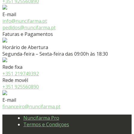
+351 925560890
E-mail
info@nuncifarma.pt
pedidos@nuncifarma.pt
Faturas e Pagamentos
Horário de Abertura
Segunda-feira – Sexta-feira das 09:00h às 18:30
Rede fixa
+351 219749392
Rede movél
+351 925560890
E-mail
financeiro@nuncifarma.pt
Nuncifarma Pro
Termos e Condiçoes