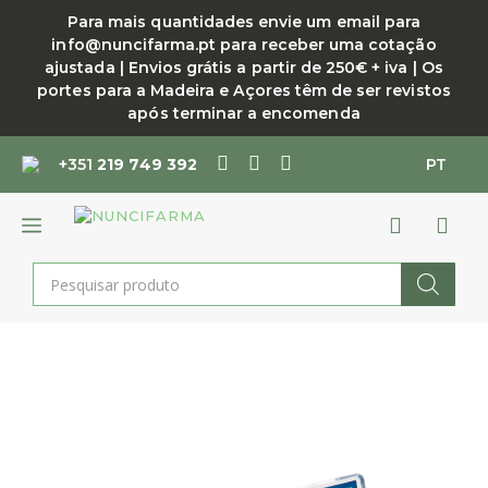
Saltar
Para mais quantidades envie um email para
para
info@nuncifarma.pt para receber uma cotação
o
ajustada | Envios grátis a partir de 250€ + iva | Os
conteúdo
portes para a Madeira e Açores têm de ser revistos
após terminar a encomenda
+351
219 749 392
PT
MENU
Products
search