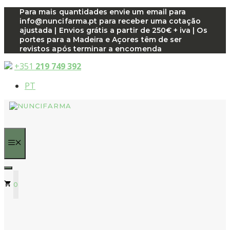
Saltar
Para mais quantidades envie um email para
info@nuncifarma.pt para receber uma cotação
para
ajustada | Envios grátis a partir de 250€ + iva | Os
o
portes para a Madeira e Açores têm de ser
conteúdo
revistos após terminar a encomenda
+351
219 749 392
PT
MENU
0