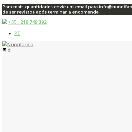
Saltar
Para mais quantidades envie um email para info@nuncifarma
de ser revistos após terminar a encomenda
para
o
+351
219 749 392
conteúdo
PT
0