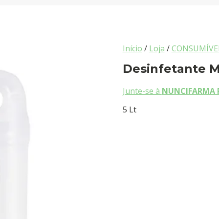
Início
/
Loja
/
CONSUMÍVE
Desinfetante M
Junte-se à
NUNCIFARMA 
5 Lt