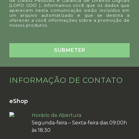
de Dados Pessoais e Garantia de Direitos Digitais
(LOPD GDD ), informamos você que os dados que
aparecem nesta comunicação estão incluídos em
um arquivo automatizado e que se destina a
oferecer a você informações sobre a promoção de
nossos produtos.
INFORMAÇÃO DE CONTATO
eShop
Horário de Abertura
Segunda-feira – Sexta-feira das 09:00h
às 18:30