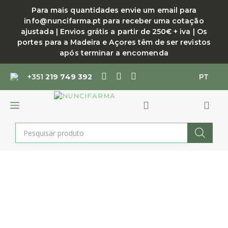
Saltar
Para mais quantidades envie um email para
para
info@nuncifarma.pt para receber uma cotação
o
ajustada | Envios grátis a partir de 250€ + iva | Os
conteúdo
portes para a Madeira e Açores têm de ser revistos
após terminar a encomenda
+351
219 749 392
PT
MENU
Products
search