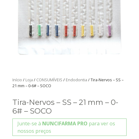
Início
/
Loja
/
CONSUMÍVEIS
/
Endodontia
/ Tira-Nervos – SS –
21 mm – 0-6# – SOCO
Tira-Nervos – SS – 21 mm – 0-
6# – SOCO
Junte-se à
NUNCIFARMA PRO
para ver os
nossos preços