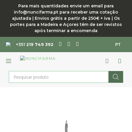
Saltar
Para mais quantidades envie um email para
para
info@nuncifarma.pt para receber uma cotação
o
ajustada | Envios grátis a partir de 250€ + iva | Os
conteúdo
portes para a Madeira e Açores têm de ser revistos
após terminar a encomenda
+351
219 749 392
PT
MENU
Products
search