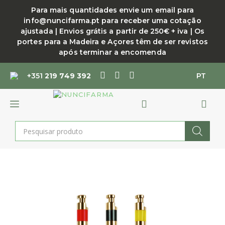
Saltar
Para mais quantidades envie um email para
para
info@nuncifarma.pt para receber uma cotação
o
ajustada | Envios grátis a partir de 250€ + iva | Os
conteúdo
portes para a Madeira e Açores têm de ser revistos
após terminar a encomenda
+351
219 749 392
PT
MENU
Products
search