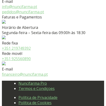
E-mail
info@nuncifarma.pt
pedidos@nuncifarma.pt
Faturas e Pagamentos
Horário de Abertura
Segunda-feira – Sexta-feira das 09:00h às 18:30
Rede fixa
+351 219749392
Rede movél
+351 925560890
E-mail
financeiro@nuncifarma.pt
Nuncifarma Pro
Termos e Condiçoes
Política de Privacidade
Política de Cookies