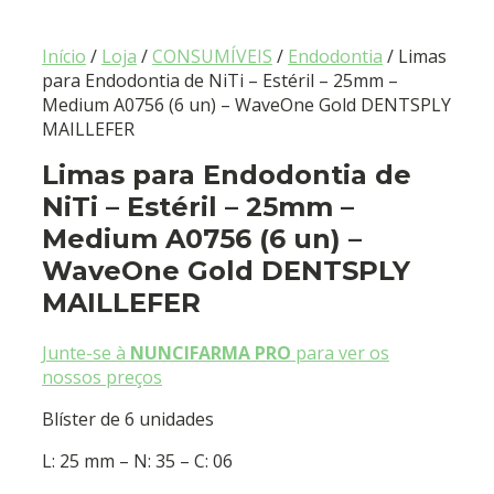
Início
/
Loja
/
CONSUMÍVEIS
/
Endodontia
/ Limas
para Endodontia de NiTi – Estéril – 25mm –
Medium A0756 (6 un) – WaveOne Gold DENTSPLY
MAILLEFER
Limas para Endodontia de
NiTi – Estéril – 25mm –
Medium A0756 (6 un) –
WaveOne Gold DENTSPLY
MAILLEFER
Junte-se à
NUNCIFARMA PRO
para ver os
nossos preços
Blíster de 6 unidades
L: 25 mm – N: 35 – C: 06