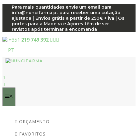
Saltar
Para mais quantidades envie um email para
info@nuncifarma.pt para receber uma cotação
para
ajustada | Envios grátis a partir de 250€ + iva | Os
o
portes para a Madeira e Açores têm de ser
conteúdo
revistos após terminar a encomenda
+351
219 749 392
PT
MENU
ORÇAMENTO
FAVORITOS