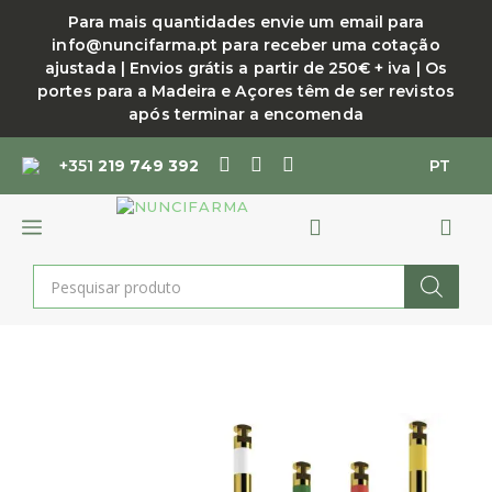
Saltar
Para mais quantidades envie um email para
para
info@nuncifarma.pt para receber uma cotação
o
ajustada | Envios grátis a partir de 250€ + iva | Os
conteúdo
portes para a Madeira e Açores têm de ser revistos
após terminar a encomenda
+351
219 749 392
PT
MENU
Products
search