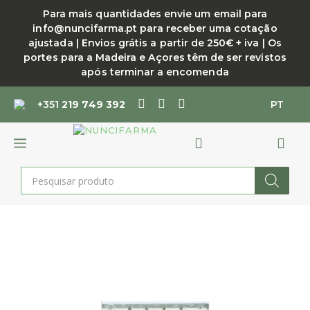
Saltar
Para mais quantidades envie um email para
para
info@nuncifarma.pt para receber uma cotação
o
ajustada | Envios grátis a partir de 250€ + iva | Os
conteúdo
portes para a Madeira e Açores têm de ser revistos
após terminar a encomenda
+351
219 749 392
PT
MENU
Products
search