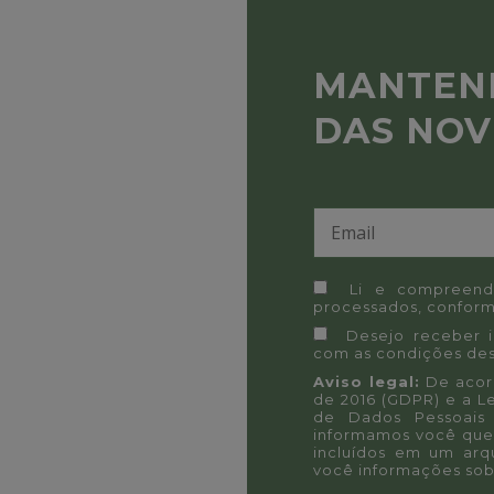
MANTEN
DAS NOV
Li e compreend
processados, conform
Desejo receber 
com as condições des
Aviso legal:
De acord
de 2016 (GDPR) e a L
de Dados Pessoais 
informamos você que
incluídos em um arq
você informações sob