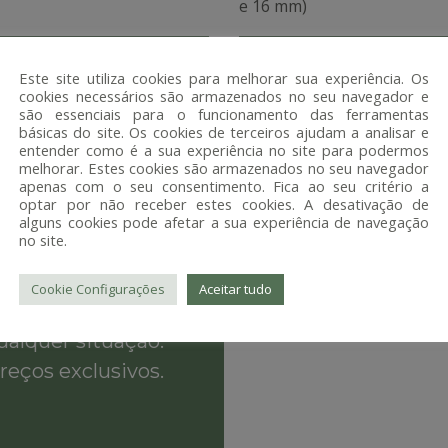
e 16 mm)
Este site utiliza cookies para melhorar sua experiência. Os
cookies necessários são armazenados no seu navegador e
são essenciais para o funcionamento das ferramentas
básicas do site. Os cookies de terceiros ajudam a analisar e
entender como é a sua experiência no site para podermos
melhorar. Estes cookies são armazenados no seu navegador
apenas com o seu consentimento. Fica ao seu critério a
optar por não receber estes cookies. A desativação de
alguns cookies pode afetar a sua experiência de navegação
RMA
PRO
no site.
Cookie Configurações
Aceitar tudo
cina dentária que
ualquer situação.
reços exclusivos.