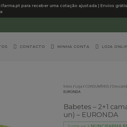
arma.pt para receber uma cotação ajustada | Envios grátis a
da
TOS
CONTACTO
MINHA CONTA
LOJA ONLI
Início
/
Loja
/
CONSUMÍVEIS
/
Descartá
EURONDA
Babetes – 2+1 cama
un) – EURONDA
Junte-se à
NUNCIFARMA P