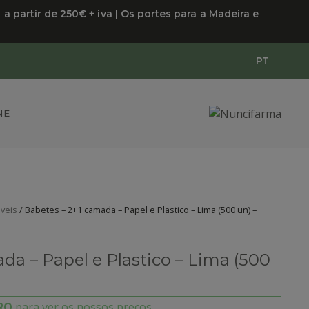
Babetes
 partir de 250€ + iva | Os portes para a Madeira e
-
2+1
camada
PT
-
Papel
e
Plastico
NE
-
Lima
(500
un)
-
EURONDA
veis
/ Babetes – 2+1 camada – Papel e Plastico – Lima (500 un) –
da – Papel e Plastico – Lima (500
RO
para ver os nossos preços