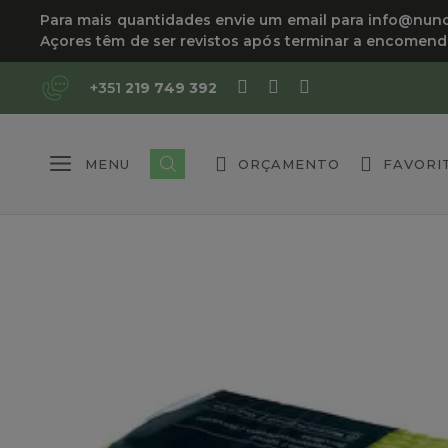
Saltar
Para mais quantidades envie um email para info@nuncif
para
Açores têm de ser revistos após terminar a encomen
o
conteúdo
+351
219 749 392
MENU
ORÇAMENTO
FAVORI