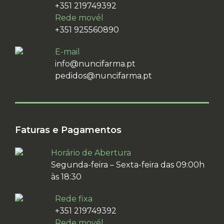
+351 219749392
Rede movél
+351 925560890
E-mail
info@nuncifarma.pt
pedidos@nuncifarma.pt
Faturas e Pagamentos
Horário de Abertura
Segunda-feira – Sexta-feira das 09:00h
às 18:30
Rede fixa
+351 219749392
Rede movél