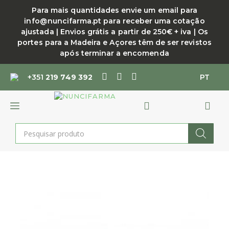
Saltar
Para mais quantidades envie um email para
para
info@nuncifarma.pt para receber uma cotação
o
ajustada | Envios grátis a partir de 250€ + iva | Os
conteúdo
portes para a Madeira e Açores têm de ser revistos
após terminar a encomenda
+351
219 749 392
PT
MENU
Products
search