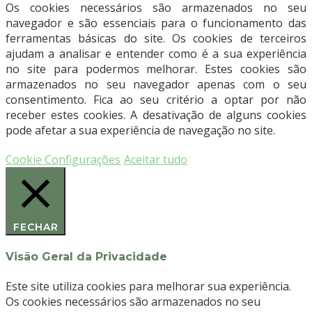
Periodontal
Os cookies necessários são armazenados no seu
Williams
navegador e são essenciais para o funcionamento das
-
ferramentas básicas do site. Os cookies de terceiros
Graduada
ajudam a analisar e entender como é a sua experiência
de
no site para podermos melhorar. Estes cookies são
1/2/3/5/7/8/9/10
armazenados no seu navegador apenas com o seu
mm
consentimento. Fica ao seu critério a optar por não
(24.454.05)
receber estes cookies. A desativação de alguns cookies
-
pode afetar a sua experiência de navegação no site.
HELMUT
ZEPF
Cookie Configurações
Aceitar tudo
FECHAR
Visão Geral da Privacidade
Este site utiliza cookies para melhorar sua experiência.
Os cookies necessários são armazenados no seu