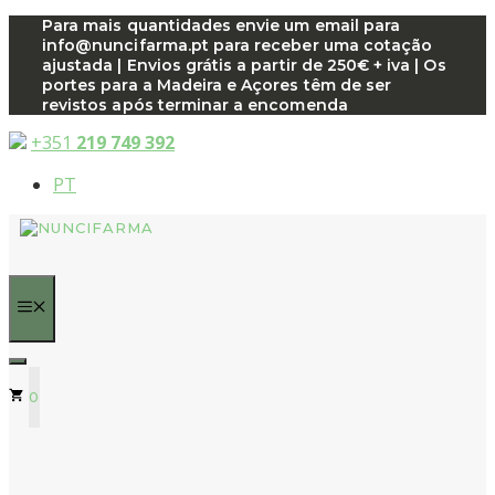
Saltar
Para mais quantidades envie um email para
info@nuncifarma.pt para receber uma cotação
para
ajustada | Envios grátis a partir de 250€ + iva | Os
o
portes para a Madeira e Açores têm de ser
conteúdo
revistos após terminar a encomenda
+351
219 749 392
PT
MENU
0