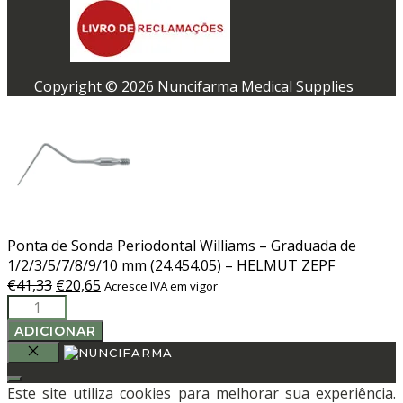
Copyright © 2026 Nuncifarma Medical Supplies
Ponta de Sonda Periodontal Williams – Graduada de
1/2/3/5/7/8/9/10 mm (24.454.05) – HELMUT ZEPF
O
O
€
41,33
€
20,65
Acresce IVA em vigor
Quantidade
preço
preço
de
original
atual
ADICIONAR
Ponta
era:
é:
de
€41,33.
€20,65.
FECHAR
Sonda
Este site utiliza cookies para melhorar sua experiência.