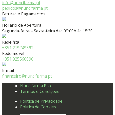
info@nuncifarma.pt
pedidos@nuncifarma.pt
Faturas e Pagamentos
Horário de Abertura
Segunda-feira – Sexta-feira das 09:00h às 18:30
Rede fixa
+351 219749392
Rede movél
+351 925560890
E-mail
financeiro@nuncifarma.pt
Nuncifarma Pro
Termos e Condiçoes
Política de Privacidade
Política de Cookies