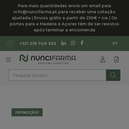
Saltar
Para mais quantidades envie um email para
para
info@nuncifarma.pt para receber uma cotação
o
ajustada | Envios grátis a partir de 250€ + iva | Os
conteúdo
portes para a Madeira e Açores têm de ser revistos
após terminar a encomenda
+351
219 749 392
PT
MENU
Products
search
PROMOÇÃO!