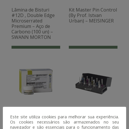
Lâmina de Bisturi
Kit Master Pin Control
#12D , Double Edge
(By Prof. Istvan
Microserrated
Urban) – MEISINGER
Premium – Aço de
Carbono (100 un) –
SWANN MORTON
OraGRAFT®
Drill Stop Control
Este site utiliza cookies para melhorar sua experiência.
Aloenxerto Cortical
BL/TL, (38171) –
Os cookies necessários são armazenados no seu
Particulado (70%
MEISINGER
navegador e são essenciais para o funcionamento das