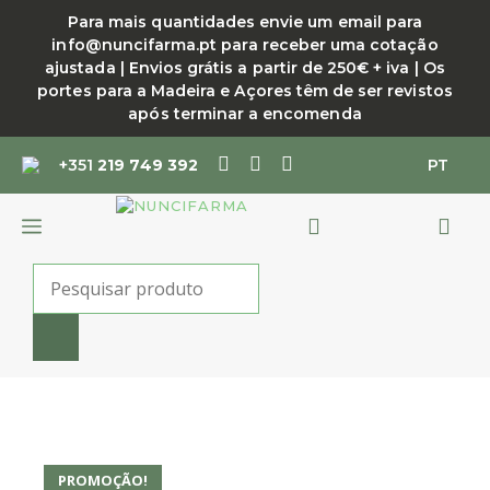
Saltar
Combinada
Para mais quantidades envie um email para
(Sonda
para
info@nuncifarma.pt para receber uma cotação
North
o
ajustada | Envios grátis a partir de 250€ + iva | Os
Carolina
conteúdo
portes para a Madeira e Açores têm de ser revistos
e
após terminar a encomenda
Sonda
#3A)
+351
219 749 392
PT
(24.854.14)
-
HELMUT
MENU
ZEPF
Products
search
PROMOÇÃO!