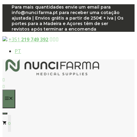
Saltar
Para mais quantidades envie um email para
info@nuncifarma.pt para receber uma cotação
para
ajustada | Envios grátis a partir de 250€ + iva | Os
o
portes para a Madeira e Açores têm de ser
conteúdo
revistos após terminar a encomenda
+351
219 749 392
PT
MENU
0