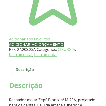
Adicionar aos favoritos
ADICIONAR AO ORÇAMENTO
REF:
24.208.23A
Categorias:
CIRURGIA
,
Instrumental
,
Instrumental
Descrição
Descrição
Raspador molar Zepf-Bionik nº M 23A, projetado
para os dentes 1 a 8 da arcada superior e