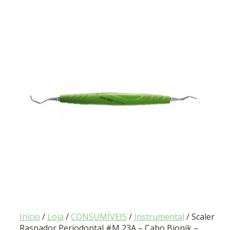
Início
/
Loja
/
CONSUMÍVEIS
/
Instrumental
/ Scaler
Raspador Periodontal #M 23A – Cabo Bionik –