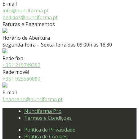
E-mail
info@nuncifarma.pt
pedidos@nuncifarma.pt
Faturas e Pagamentos
Horário de Abertura
Segunda-feira – Sexta-feira das 09:00h às 18:30
Rede fixa
+351 219749392
Rede movél
+351 925560890
E-mail
financeiro@nuncifarma.pt
Nuncifarma Pro
Termos e Condiçoes
Política de Privacidade
Política de Cookies