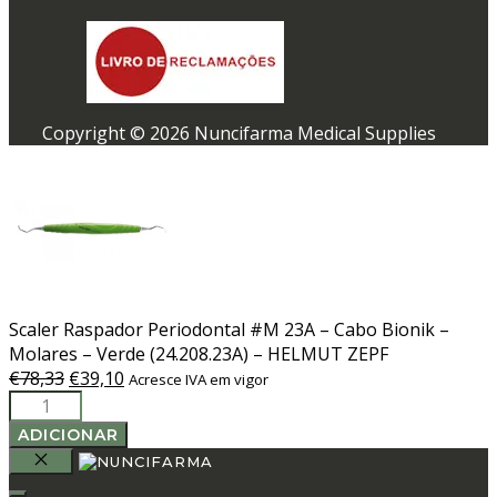
Copyright © 2026 Nuncifarma Medical Supplies
Scaler Raspador Periodontal #M 23A – Cabo Bionik –
Molares – Verde (24.208.23A) – HELMUT ZEPF
O
O
€
78,33
€
39,10
Acresce IVA em vigor
Quantidade
preço
preço
de
original
atual
ADICIONAR
Scaler
era:
é:
Raspador
€78,33.
€39,10.
FECHAR