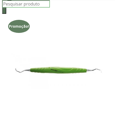
Products
search
Promoção!