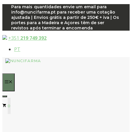
Saltar
Para mais quantidades envie um email para
info@nuncifarma.pt para receber uma cotação
para
ajustada | Envios grátis a partir de 250€ + iva | Os
o
portes para a Madeira e Açores têm de ser
conteúdo
revistos após terminar a encomenda
+351
219 749 392
PT
MENU
0