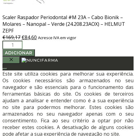
Scaler Raspador Periodontal #M 23A – Cabo Bionik –
Molares – Nanopal – Verde (24.208.23AOX) – HELMUT
ZEPF
O
O
€
169,17
€
84,60
Acresce IVA em vigor
Quantidade
preço
preço
de
original
atual
ADICIONAR
Scaler
era:
é:
Raspador
€169,17.
€84,60.
FECHAR
Periodontal
Este site utiliza cookies para melhorar sua experiência.
#M
Os cookies necessários são armazenados no seu
23A
navegador e são essenciais para o funcionamento das
-
ferramentas básicas do site. Os cookies de terceiros
Cabo
ajudam a analisar e entender como é a sua experiência
Bionik
no site para podermos melhorar. Estes cookies são
-
armazenados no seu navegador apenas com o seu
Molares
consentimento. Fica ao seu critério a optar por não
-
receber estes cookies. A desativação de alguns cookies
Nanopal
pode afetar a sua experiência de navegação no site.