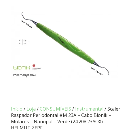
Início
/
Loja
/
CONSUMÍVEIS
/
Instrumental
/ Scaler
Raspador Periodontal #M 23A – Cabo Bionik –
Molares – Nanopal – Verde (24.208.23AOX) –
HELMUT ZEPF