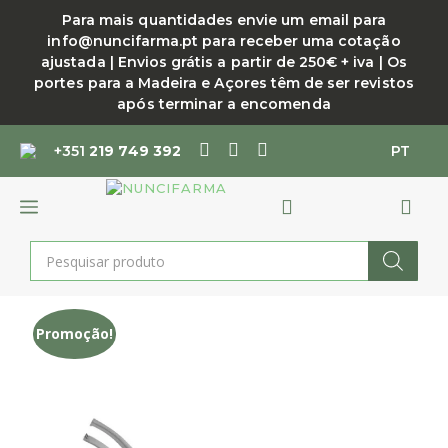
Saltar
Para mais quantidades envie um email para
para
info@nuncifarma.pt para receber uma cotação
o
ajustada | Envios grátis a partir de 250€ + iva | Os
conteúdo
portes para a Madeira e Açores têm de ser revistos
após terminar a encomenda
+351
219 749 392
PT
MENU
Products
search
Promoção!