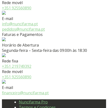
Rede movél
+351 925560890
E-mail
info@nuncifarma.pt
pedidos@nuncifarma.pt
Faturas e Pagamentos
Horário de Abertura
Segunda-feira – Sexta-feira das 09:00h às 18:30
Rede fixa
+351 219749392
Rede movél
+351 925560890
E-mail
financeiro@nuncifarma.pt
Nuncifarma Pro
Termos e Condiçoes