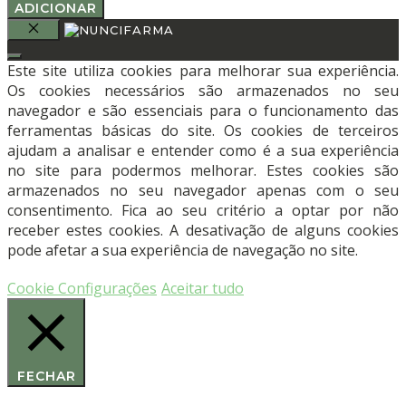
de
original
atual
ADICIONAR
Paquímetro
era:
é:
"Castroviejo"
€367,67.
€220,60.
FECHAR
|
Este site utiliza cookies para melhorar sua experiência.
angular
Os cookies necessários são armazenados no seu
|
navegador e são essenciais para o funcionamento das
0-
ferramentas básicas do site. Os cookies de terceiros
40
ajudam a analisar e entender como é a sua experiência
mm
no site para podermos melhorar. Estes cookies são
|
armazenados no seu navegador apenas com o seu
9
consentimento. Fica ao seu critério a optar por não
cm
receber estes cookies. A desativação de alguns cookies
-
pode afetar a sua experiência de navegação no site.
DEVEMED
Cookie Configurações
Aceitar tudo
FECHAR