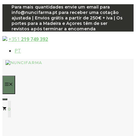
Saltar
Para mais quantidades envie um email para
info@nuncifarma.pt para receber uma cotação
para
ajustada | Envios grátis a partir de 250€ + iva | Os
o
portes para a Madeira e Açores têm de ser
conteúdo
revistos após terminar a encomenda
+351
219 749 392
PT
MENU
0