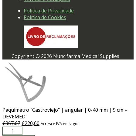
Política de Privacidade
Política de Cookies
Copyright © 2026 Nuncifarma Medical Supplies
Paquímetro “Castroviejo” | angular | 0-40 mm | 9 cm –
DEVEMED
O
O
€
367,67
€
220,60
Acresce IVA em vigor
Quantidade
preço
preço