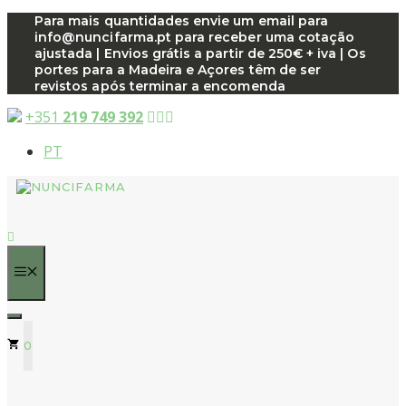
Saltar
Para mais quantidades envie um email para
info@nuncifarma.pt para receber uma cotação
para
ajustada | Envios grátis a partir de 250€ + iva | Os
o
portes para a Madeira e Açores têm de ser
conteúdo
revistos após terminar a encomenda
+351
219 749 392
PT
MENU
0