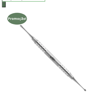
search
Promoção!