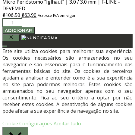
Micro Perióstomo “Iglhaut” | 3,0 / 3,0 mm | F-LINE –
DEVEMED
O
O
€
106,50
€
63,90
Acresce IVA em vigor
Quantidade
preço
preço
de
original
atual
ADICIONAR
Micro
era:
é:
Perióstomo
€106,50.
€63,90.
FECHAR
"Iglhaut"
Este site utiliza cookies para melhorar sua experiência.
|
Os cookies necessários são armazenados no seu
3,0
navegador e são essenciais para o funcionamento das
/
ferramentas básicas do site. Os cookies de terceiros
3,0
ajudam a analisar e entender como é a sua experiência
mm
no site para podermos melhorar. Estes cookies são
|
armazenados no seu navegador apenas com o seu
F-
consentimento. Fica ao seu critério a optar por não
LINE
receber estes cookies. A desativação de alguns cookies
-
pode afetar a sua experiência de navegação no site.
DEVEMED
Cookie Configurações
Aceitar tudo