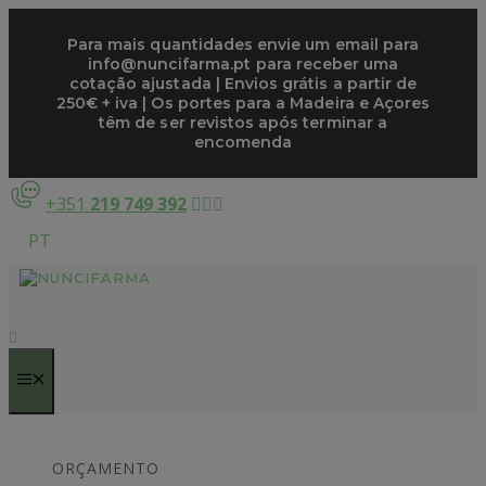
Saltar
para
Para mais quantidades envie um email para
info@nuncifarma.pt para receber uma
o
cotação ajustada | Envios grátis a partir de
conteúdo
250€ + iva | Os portes para a Madeira e Açores
têm de ser revistos após terminar a
encomenda
+351
219 749 392
PT
MENU
ORÇAMENTO