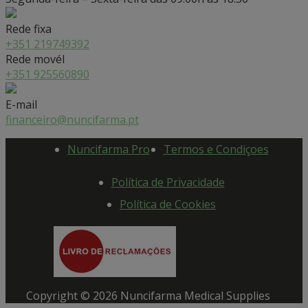
Rede fixa
+351 219749392
Rede movél
+351 925560890
E-mail
financeiro@nuncifarma.pt
Nuncifarma Pro
Termos e Condiçoes
Política de Privacidade
Política de Cookies
Copyright © 2026 Nuncifarma Medical Supplies