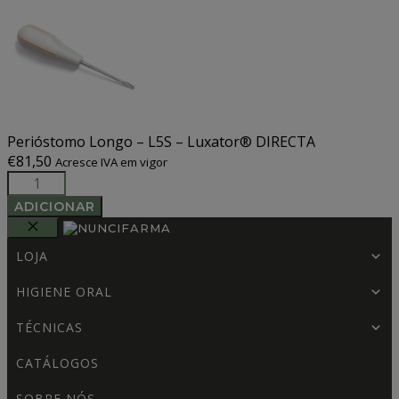
Perióstomo Longo – L5S – Luxator® DIRECTA
€
81,50
Acresce IVA em vigor
Quantidade
de
ADICIONAR
Perióstomo
Longo
FECHAR
LOJA
-
L5S
HIGIENE ORAL
-
Luxator®
TÉCNICAS
DIRECTA
CATÁLOGOS
SOBRE NÓS