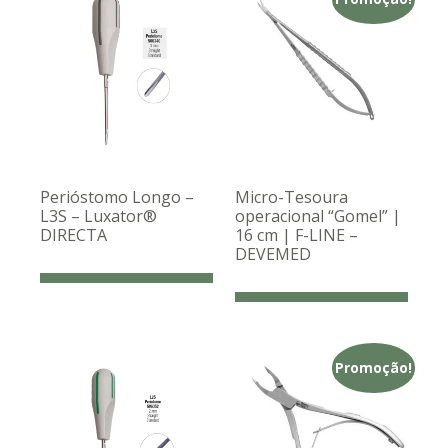
Perióstomo Longo –
Micro-Tesoura
L3S – Luxator®
operacional “Gomel” |
DIRECTA
16 cm | F-LINE –
DEVEMED
Promoção!