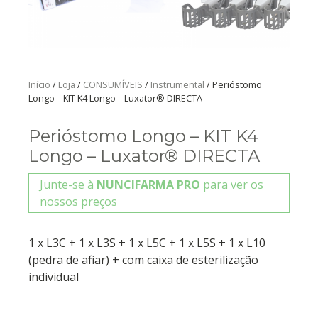
Início
/
Loja
/
CONSUMÍVEIS
/
Instrumental
/ Perióstomo
Longo – KIT K4 Longo – Luxator® DIRECTA
Perióstomo Longo – KIT K4
Longo – Luxator® DIRECTA
Junte-se à
NUNCIFARMA PRO
para ver os
nossos preços
1 x L3C + 1 x L3S + 1 x L5C + 1 x L5S + 1 x L10
(pedra de afiar) + com caixa de esterilização
individual