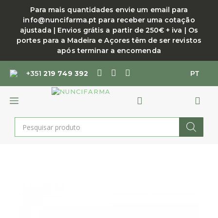
Saltar
Para mais quantidades envie um email para
para
info@nuncifarma.pt para receber uma cotação
o
ajustada | Envios grátis a partir de 250€ + iva | Os
conteúdo
portes para a Madeira e Açores têm de ser revistos
após terminar a encomenda
+351
219 749 392
PT
MENU
Products
search