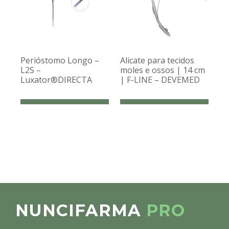
Perióstomo Longo –
Alicate para tecidos
L2S –
moles e ossos | 14 cm
Luxator®DIRECTA
| F-LINE – DEVEMED
NUNCIFARMA
PRO