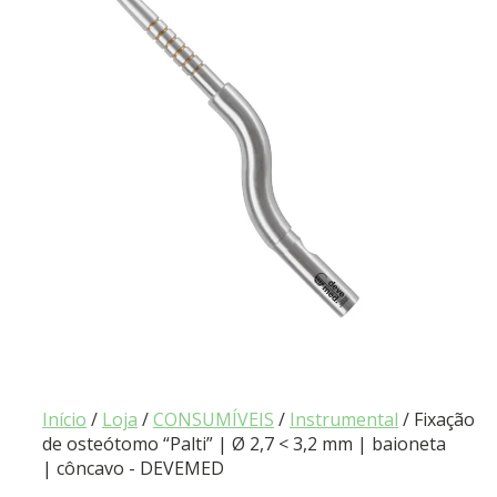
Início
/
Loja
/
CONSUMÍVEIS
/
Instrumental
/ Fixação
de osteótomo “Palti” | Ø 2,7 < 3,2 mm | baioneta
| côncavo - DEVEMED