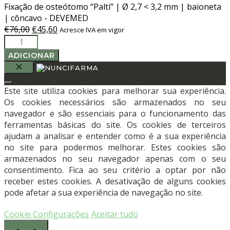
Fixação de osteótomo “Palti” | Ø 2,7 < 3,2 mm | baioneta
| côncavo - DEVEMED
O
O
€
76,00
€
45,60
Acresce IVA em vigor
Quantidade
preço
preço
de
original
atual
ADICIONAR
Fixação
era:
é:
de
€76,00.
€45,60.
FECHAR
osteótomo
Este site utiliza cookies para melhorar sua experiência.
"Palti"
Os cookies necessários são armazenados no seu
|
navegador e são essenciais para o funcionamento das
Ø
ferramentas básicas do site. Os cookies de terceiros
2,7
ajudam a analisar e entender como é a sua experiência
<
no site para podermos melhorar. Estes cookies são
3,2
armazenados no seu navegador apenas com o seu
mm
consentimento. Fica ao seu critério a optar por não
|
receber estes cookies. A desativação de alguns cookies
baioneta
pode afetar a sua experiência de navegação no site.
|
côncavo
Cookie Configurações
Aceitar tudo
-