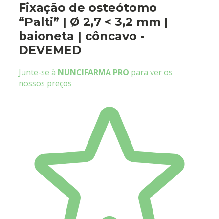
Fixação de osteótomo
“Palti” | Ø 2,7 < 3,2 mm |
baioneta | côncavo -
DEVEMED
Junte-se à
NUNCIFARMA PRO
para ver os
nossos preços