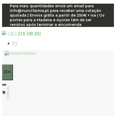
Saltar
Para mais quantidades envie um email para
info@nuncifarma.pt para receber uma cotação
para
ajustada | Envios grátis a partir de 250€ + iva | Os
o
portes para a Madeira e Açores têm de ser
conteúdo
revistos após terminar a encomenda
+351
219 749 392
PT
MENU
0