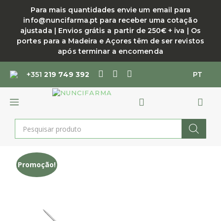
Saltar
Para mais quantidades envie um email para
para
info@nuncifarma.pt para receber uma cotação
o
ajustada | Envios grátis a partir de 250€ + iva | Os
conteúdo
portes para a Madeira e Açores têm de ser revistos
após terminar a encomenda
+351
219 749 392
PT
MENU
Products
search
Promoção!