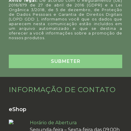
Aviso legal:
De acordo com o Regulamento (UE)
2016/679 de 27 de abril de 2016 (GDPR) e a Lei
Orgânica 3/2018, de 5 de dezembro, de Proteção
de Dados Pessoais e Garantia de Direitos Digitais
(LOPD GDD ), informamos você que os dados que
aparecem nesta comunicação estão incluídos em
um arquivo automatizado e que se destina a
oferecer a você informações sobre a promoção de
nossos produtos.
INFORMAÇÃO DE CONTATO
eShop
Horário de Abertura
Segunda-feira – Sexta-feira das 09:00h