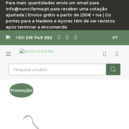
Saltar
Para mais quantidades envie um email para
info@nuncifarma.pt para receber uma cotação
para
ajustada | Envios grátis a partir de 250€ + iva | Os
o
portes para a Madeira e Açores têm de ser revistos
conteúdo
após terminar a encomenda
+351
219 749 392
PT
MENU
Products
search
Promoção!