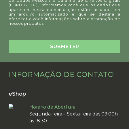
de Dados Pessoais e Garantia de Direitos Digitais
(LOPD GDD ), informamos você que os dados que
aparecem nesta comunicação estão incluídos em
um arquivo automatizado e que se destina a
oferecer a você informações sobre a promoção de
nossos produtos.
INFORMAÇÃO DE CONTATO
eShop
Horário de Abertura
Segunda-feira – Sexta-feira das 09:00h
às 18:30