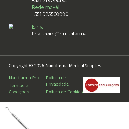
+351 219749392
Rede movél
+351 925560890
E-mail
financeiro@nuncifarma.pt
Copyright © 2026 Nuncifarma Medical Supplies
Nuncifarma Pro
Política de
Privacidade
Termos e
Condiçoes
Política de Cookies