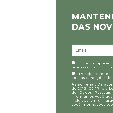
MANTEN
DAS NOV
Li e compreend
processados, conform
Desejo receber 
com as condições des
Aviso legal:
De acord
de 2016 (GDPR) e a L
de Dados Pessoais 
informamos você que
incluídos em um arq
você informações sob