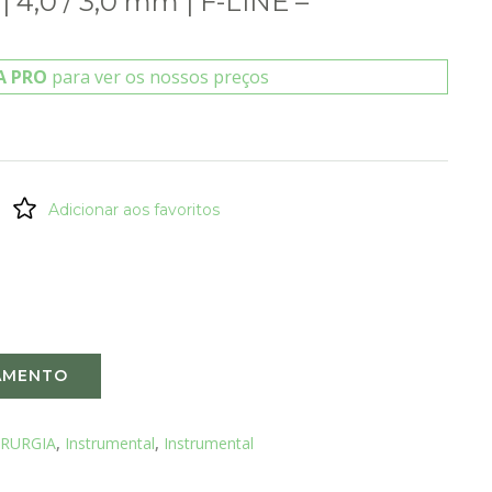
| 4,0 / 3,0 mm | F-LINE –
A PRO
para ver os nossos preços
Adicionar aos favoritos
AMENTO
IRURGIA
,
Instrumental
,
Instrumental