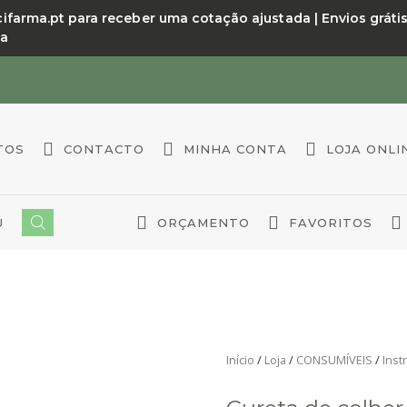
arma.pt para receber uma cotação ajustada | Envios grátis a
da
TOS
CONTACTO
MINHA CONTA
LOJA ONLI
U
ORÇAMENTO
FAVORITOS
Início
/
Loja
/
CONSUMÍVEIS
/
Inst