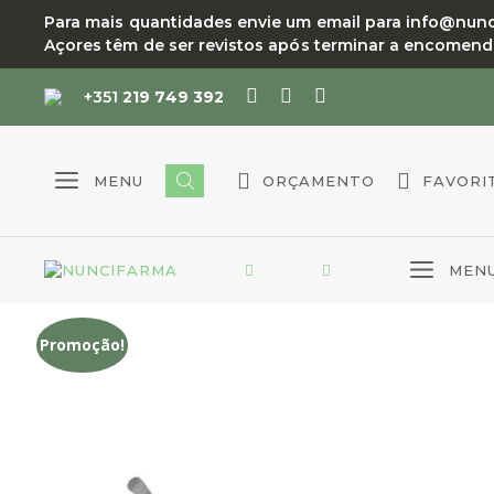
Saltar
Para mais quantidades envie um email para info@nuncif
para
Açores têm de ser revistos após terminar a encomen
o
conteúdo
+351
219 749 392
MENU
ORÇAMENTO
FAVORI
MEN
Promoção!