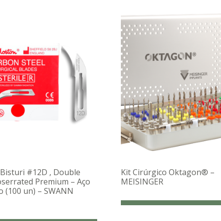
Bisturi #12D , Double
Kit Cirúrgico Oktagon® –
oserrated Premium – Aço
MEISINGER
o (100 un) – SWANN