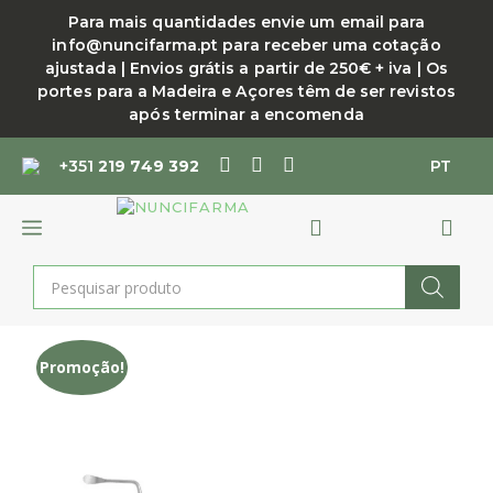
Saltar
Para mais quantidades envie um email para
para
info@nuncifarma.pt para receber uma cotação
o
ajustada | Envios grátis a partir de 250€ + iva | Os
conteúdo
portes para a Madeira e Açores têm de ser revistos
após terminar a encomenda
+351
219 749 392
PT
MENU
Products
search
Promoção!