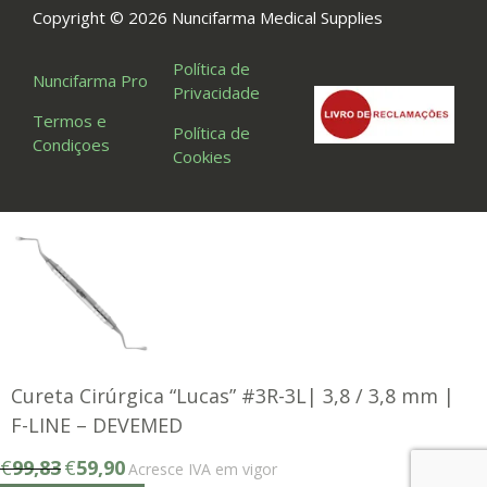
Copyright © 2026 Nuncifarma Medical Supplies
Política de
Nuncifarma Pro
Privacidade
Termos e
Política de
Condiçoes
Cookies
Cureta Cirúrgica “Lucas” #3R-3L| 3,8 / 3,8 mm |
F-LINE – DEVEMED
O
O
€
99,83
€
59,90
Acresce IVA em vigor
preço
preço