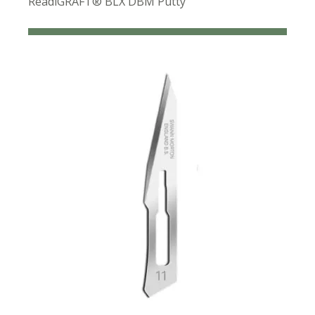
ReadiGRAFT® BLX DBM Putty