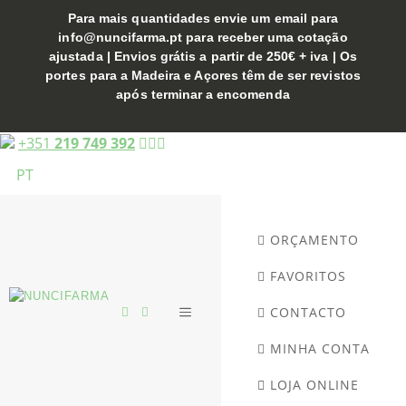
Saltar
Bocas
€253,83.
€152,30.
Para mais quantidades envie um email para
"Molt
para
info@nuncifarma.pt para receber uma cotação
mod."
o
ajustada | Envios grátis a partir de 250€ + iva | Os
|
conteúdo
portes para a Madeira e Açores têm de ser revistos
com
após terminar a encomenda
abaixador
de
+351
219 749 392
língua
|
PT
11
cm
-
DEVEMED
ORÇAMENTO
FAVORITOS
CONTACTO
MENU
MINHA CONTA
LOJA ONLINE