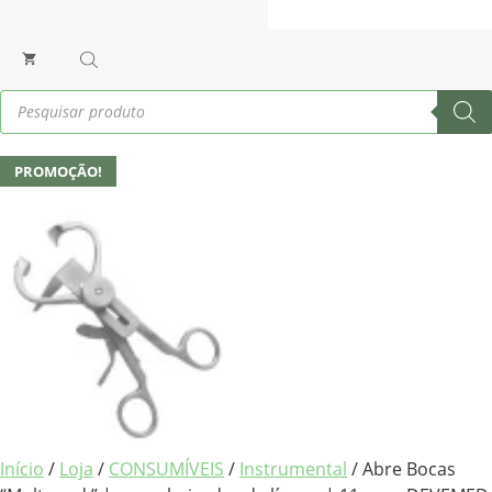
Products
search
PROMOÇÃO!
Início
/
Loja
/
CONSUMÍVEIS
/
Instrumental
/ Abre Bocas