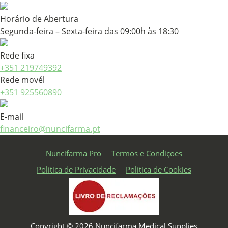
Horário de Abertura
Segunda-feira – Sexta-feira das 09:00h às 18:30
Rede fixa
+351 219749392
Rede movél
+351 925560890
E-mail
financeiro@nuncifarma.pt
Nuncifarma Pro
Termos e Condiçoes
Política de Privacidade
Política de Cookies
Copyright © 2026 Nuncifarma Medical Supplies